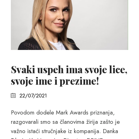
Svaki uspeh ima svoje lice,
svoje ime i prezime!
22/07/2021
Povodom dodele Mark Awards priznanja,
razgovarali smo sa članovima žirija zašto je
važno istaći stručnjake iz kompanija. Danka