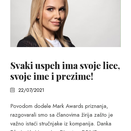
Svaki uspeh ima svoje lice,
svoje ime i prezime!
22/07/2021
Povodom dodele Mark Awards priznanja,
razgovarali smo sa članovima žirija zašto je
važno istaći stručnjake iz kompanija. Danka