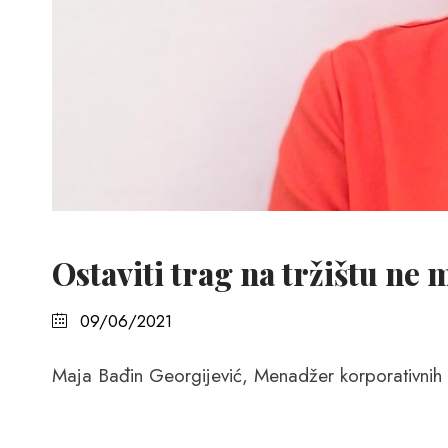
Ostaviti trag na tržištu ne
09/06/2021
Maja Bađin Georgijević, Menadžer korporativnih