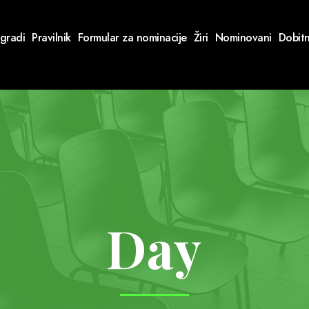
gradi
Pravilnik
Formular za nominacije
Žiri
Nominovani
Dobitn
Day