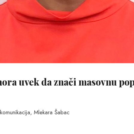
 mora uvek da znači masovnu po
 komunikacija, Mlekara Šabac