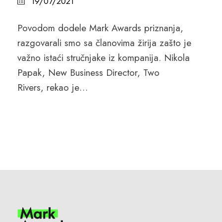
19/07/2021
Povodom dodele Mark Awards priznanja,
razgovarali smo sa članovima žirija zašto je
važno istaći stručnjake iz kompanija. Nikola
Papak, New Business Director, Two
Rivers, rekao je…