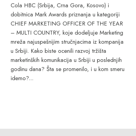
Cola HBC (Srbija, Crna Gora, Kosovo) i
dobitnica Mark Awards priznanja u kategoriji
CHIEF MARKETING OFFICER OF THE YEAR
– MULTI COUNTRY, koje dodeljuje Marketing
mreža najuspešnijim stručnjacima iz kompanija
u Srbiji. Kako biste ocenili razvoj tržišta
marketinških komunikacija u Srbiji u poslednjih
godinu dana? Šta se promenilo, i u kom smeru
idemo?...