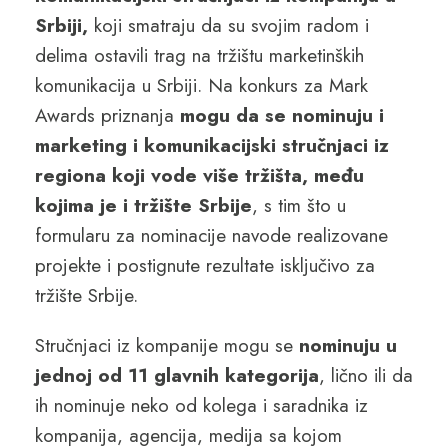
Srbiji,
koji smatraju da su svojim radom i
delima ostavili trag na tržištu marketinških
komunikacija u Srbiji. Na konkurs za Mark
Awards priznanja
mogu da se nominuju i
marketing i komunikacijski stručnjaci iz
regiona koji vode više tržišta, među
kojima je i tržište Srbije
, s tim što u
formularu za nominacije navode realizovane
projekte i postignute rezultate isključivo za
tržište Srbije.
Stručnjaci iz kompanije mogu se
nominuju u
jednoj od 11 glavnih kategorija
, lično ili da
ih nominuje neko od kolega i saradnika iz
kompanija, agencija, medija sa kojom