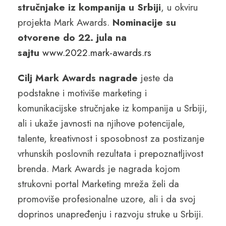
stručnjake iz kompanija u Srbiji
, u okviru
projekta Mark Awards.
Nominacije su
otvorene do 22. jula
na
sajtu
www.2022.mark-awards.rs
Cilj Mark Awards nagrade
jeste da
podstakne i motiviše marketing i
komunikacijske stručnjake iz kompanija u Srbiji,
ali i ukaže javnosti na njihove potencijale,
talente, kreativnost i sposobnost za postizanje
vrhunskih poslovnih rezultata i prepoznatljivost
brenda. Mark Awards je nagrada kojom
strukovni portal Marketing mreža želi da
promoviše profesionalne uzore, ali i da svoj
doprinos unapređenju i razvoju struke u Srbiji.