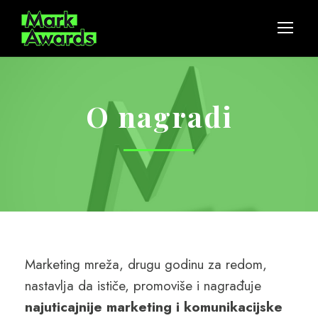
O nagradi
Marketing mreža, drugu godinu za redom,
nastavlja da ističe, promoviše i nagrađuje
najuticajnije marketing i komunikacijske