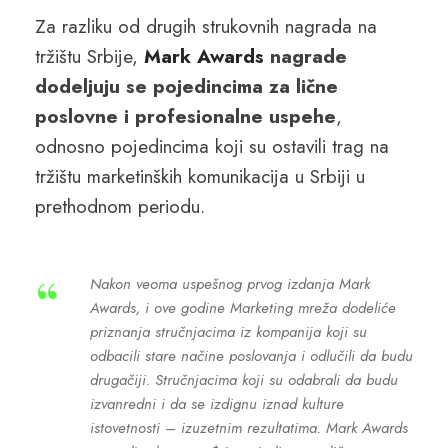
Za razliku od drugih strukovnih nagrada na
tržištu Srbije,
Mark Awards
nagrade
dodeljuju se pojedincima za lične
poslovne i profesionalne uspehe
,
odnosno pojedincima koji su ostavili trag na
tržištu marketinških komunikacija u Srbiji u
prethodnom periodu.
“
Nakon veoma uspešnog prvog izdanja Mark
Awards, i ove godine Marketing mreža dodeliće
priznanja stručnjacima iz kompanija koji su
odbacili stare načine poslovanja i odlučili da budu
drugačiji. Stručnjacima koji su odabrali da budu
izvanredni i da se izdignu iznad kulture
istovetnosti – izuzetnim rezultatima. Mark Awards