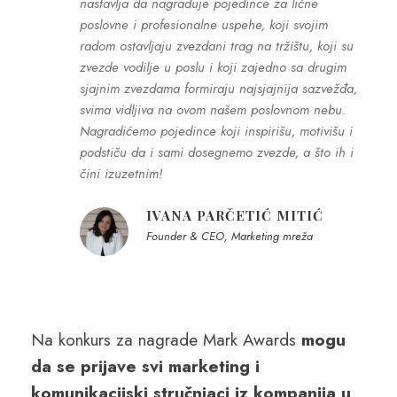
nastavlja da nagrađuje pojedince za lične
poslovne i profesionalne uspehe, koji svojim
radom ostavljaju zvezdani trag na tržištu, koji su
zvezde vodilje u poslu i koji zajedno sa drugim
sjajnim zvezdama formiraju najsjajnija sazvežđa,
svima vidljiva na ovom našem poslovnom nebu.
Nagradićemo pojedince koji inspirišu, motivišu i
podstiču da i sami dosegnemo zvezde, a što ih i
čini izuzetnim!
IVANA PARČETIĆ MITIĆ
Founder & CEO, Marketing mreža
Na konkurs za nagrade Mark Awards
mogu
da se prijave svi marketing i
komunikacijski stručnjaci iz kompanija u