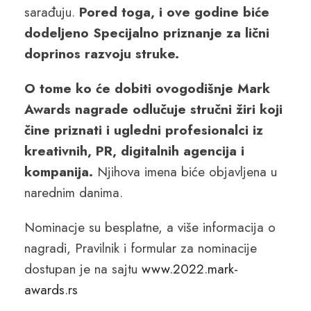
sarađuju.
Pored toga, i ove godine biće
dodeljeno Specijalno priznanje za lični
doprinos razvoju struke.
O tome ko će dobiti ovogodišnje Mark
Awards nagrade odlučuje stručni žiri koji
čine priznati i ugledni profesionalci iz
kreativnih, PR, digitalnih agencija i
kompanija.
Njihova imena biće objavljena u
narednim danima.
Nominacje su besplatne, a više informacija o
nagradi, Pravilnik i formular za nominacije
dostupan je na sajtu
www.2022.mark-
awards.rs