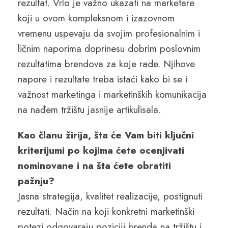
rezultat. Vrlo je važno ukazati na marketare
koji u ovom kompleksnom i izazovnom
vremenu uspevaju da svojim profesionalnim i
ličnim naporima doprinesu dobrim poslovnim
rezultatima brendova za koje rade. Njihove
napore i rezultate treba istaći kako bi se i
važnost marketinga i marketinških komunikacija
na nađem tržištu jasnije artikulisala.
Kao članu žirija, šta će Vam biti ključni
kriterijumi po kojima ćete ocenjivati
nominovane i na šta ćete obratiti
pažnju?
Jasna strategija, kvalitet realizacije, postignuti
rezultati. Način na koji konkretni marketinški
potezi odgovaraju poziciji brenda na tržištu i