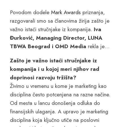
Povodom dodele
Mark Awards
priznanja,
razgovarali smo sa članovima žirija zašto je
važno istaći stručnjake iz kompanija.
Iva
Đurković, Managing Director, LUNA
TBWA Beograd i OMD Media
rekla je…
Zašto je važno istaći stručnjake iz
kompanija i u kojoj meri njihov rad
doprinosi razvoju tržišta?
Živimo u vremenu u kome je marketing kao
disciplina često potcenjena na razne načine.
Od mesta u lancu donošenja odluka do
finansijskih ulaganja. A upravo je marketing
disciplina koja ključno utiče na poslovni