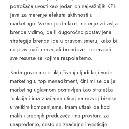
potrošača uvesti kao jedan on najvažnijih KPI-
jeva za merenje efekata aktivnosti u
marketingu. Važno je da kroz merenje zdravlja
brenda vidimo, da li dugoročno postavljena
strategija brenda ide u pravom smeru, kako bi
na pravi način razvijali brendove i opravdali
sve resurse sa kojima raspolažemo.
Kada govorimo o uključivanju ljudi koji vode
marketing u top menadžment, čini mi se da je
marketing uglavnom postavljen kao strateška
funkcija i ima značajan uticaj na razvoj biznisa
u velikim kompanijama. Imam utisak da kod
malih i srednjih preduzeća ima prostora za
unapređenje, često se značajne investicije