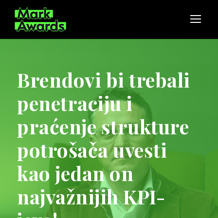
Brendovi bi trebali
penetraciju i
praćenje strukture
potrošača uvesti
kao jedan on
najvažnijih KPI-