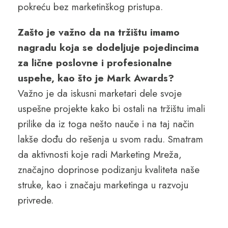
pokreću bez marketinškog pristupa.
Zašto je važno da na tržištu imamo
nagradu koja se dodeljuje pojedincima
za lične poslovne i profesionalne
uspehe, kao što je Mark Awards?
Važno je da iskusni marketari dele svoje
uspešne projekte kako bi ostali na tržištu imali
prilike da iz toga nešto nauče i na taj način
lakše dođu do rešenja u svom radu. Smatram
da aktivnosti koje radi Marketing Mreža,
značajno doprinose podizanju kvaliteta naše
struke, kao i značaju marketinga u razvoju
privrede.