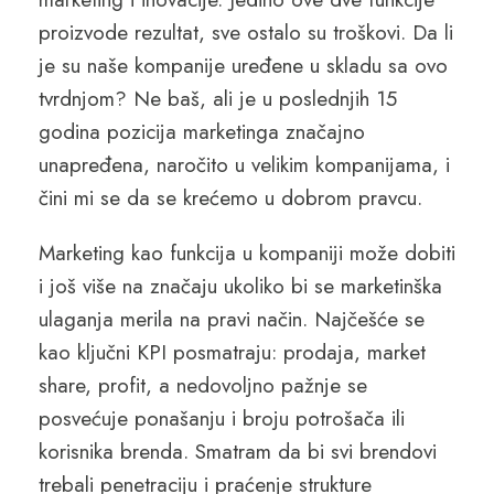
proizvode rezultat, sve ostalo su troškovi. Da li
je su naše kompanije uređene u skladu sa ovo
tvrdnjom? Ne baš, ali je u poslednjih 15
godina pozicija marketinga značajno
unapređena, naročito u velikim kompanijama, i
čini mi se da se krećemo u dobrom pravcu.
Marketing kao funkcija u kompaniji može dobiti
i još više na značaju ukoliko bi se marketinška
ulaganja merila na pravi način. Najčešće se
kao ključni KPI posmatraju: prodaja, market
share, profit, a nedovoljno pažnje se
posvećuje ponašanju i broju potrošača ili
korisnika brenda. Smatram da bi svi brendovi
trebali penetraciju i praćenje strukture